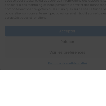
cookies pour stocker et/ou accéder aux informations des appareils. Le
consentir à ces technologies nous permettra de traiter des données tel
comportement de navigation ou les ID uniques sur ce site. Le fait de n
ou de retirer son consentement peut avoir un effet négatif sur certaine
caractéristiques et fonctions.
Accepter
Refuser
Voir les préférences
Politique de confidentialité